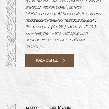
артистка РХ Т.Ф. Шалгинова), "Лучшая
эпизодическая роль" (артист
М.В.Карачаков), IV Кочевой фестиваль
профессиональных театров Хакасии
"Белая юрта" (Ах Иб) (Абакан, 2017г.).
«Я – Маугли» - это история для
подростков о чести, о любви и
свободе...
ПОДРОБНЕЕ
Автор: Рэй Куни