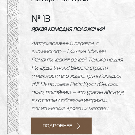
№ 13
яркая комедия положений
Авторизованный перевод с
английского – Михаил Мишин
Романтический вечер? Только не для
Ричарда Уилли! Вместо страсти
и нежности его ждет… труп! Комедия
«№ 13» по пьесе Рейя Куни «Он, она,
окно, покойник» – это ураган абсурда,
в котором любовные интрижки,
политические дрязги и мертвец...
ПОДРОБНЕЕ