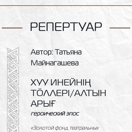
РЕПЕРТУАР
Автор: Татьяна
Майнагашева
ХУУ ИНЕЙНIҢ
ТÖЛЛЕРI/АЛТЫН
АРЫҒ
героический эпос
«Золотой фонд театральных