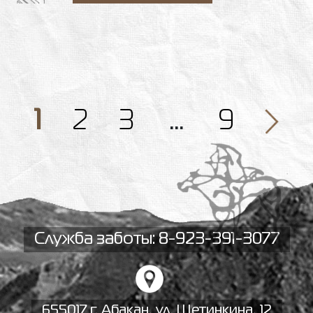
1
2
3
…
9
Служба заботы: 8-923-391-3077
655017 г. Абакан, ул. Щетинкина, 12