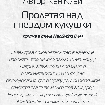
Автор: Кен Кизи
Пролетая над
гнездом кукушки
притча в стиле NeoSwing
(14+)
…Разыграв помешательство в надежде
избежать тюремного заключения, Рэндл
Патрик МакМерфи попадает в
реабилитационный центр для
обследования, где безраздельной хозяйкой
является властная медсестра Милдред
Рэтчед, умело играющая судьбами людей.
МакМерфи поражается тому, что