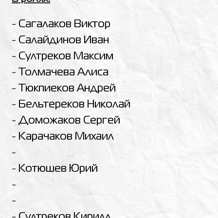
-
Сагалаков Виктор
-
Салайдинов Иван
-
Султреков Максим
-
Толмачева Алиса
-
Тюкпиеков Андрей
-
Бельтереков Николай
-
Доможаков Сергей
-
Карачаков Михаил
-
-
Котюшев Юрий
-
-
-
Султреков Кирилл