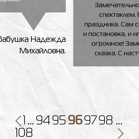
Замечательно
спектаклем.
праздника. Сам с
и постановка, и и
, бабушка Надежда
огромное! Зам
Михайловна.
сказка. С на
1
…
94
95
96
97
98
…
108