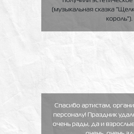
получили эстетическое
(музыкальная сказка "Щел
король").
Спасибо артистам, орган
персоналу! Праздник удалс
очень рады, да и взрослые
очень, очень зд