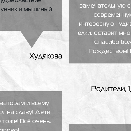
 удовольствие
замечательную ск
кунчик и мышиный
современную
интересную. Уди
елки, оставит мн
Спасибо бо
Рождеством! В
Худякова
Родители, 
изаторам и всему
я на славу! Дети
 тоже! Всё очень,
орово!