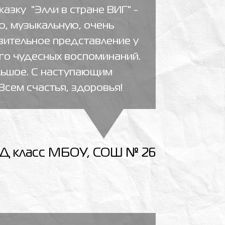
азку "Элли в стране ВИГ" -
, музыкальную, очень
вительное представление у
ого чудесных воспоминаний.
льшое. С наступающим
сем счастья, здоровья!
1Д класс МБОУ, СОШ № 26