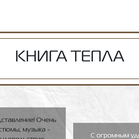
КНИГА ТЕПЛА
дставление! Очень
стюмы, музыка -
С огромным уд