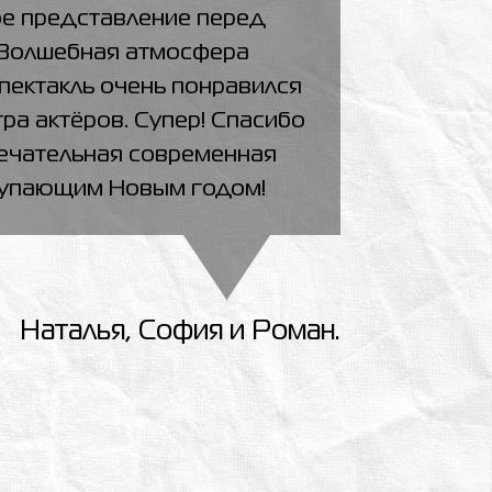
е представление перед
 Волшебная атмосфера
пектакль очень понравился
гра актёров. Супер! Спасибо
ечательная современная
ступающим Новым годом!
Наталья, София и Роман.