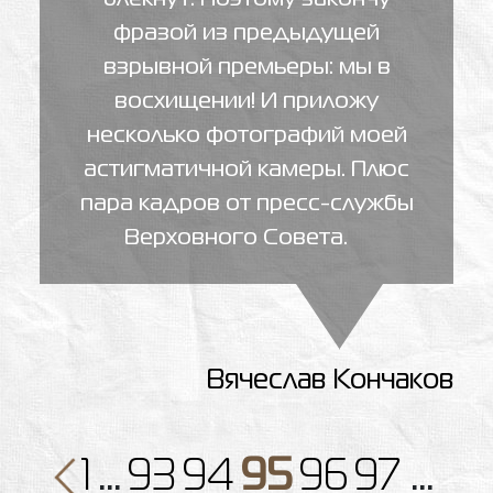
фразой из предыдущей
взрывной премьеры: мы в
восхищении! И приложу
несколько фотографий моей
астигматичной камеры. Плюс
пара кадров от пресс-службы
Верховного Совета.
Вячеслав Кончаков
1
…
93
94
95
96
97
…