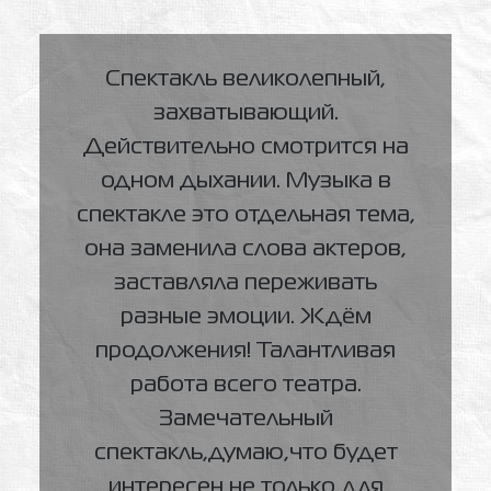
Спектакль великолепный,
захватывающий.
Действительно смотрится на
одном дыхании. Музыка в
спектакле это отдельная тема,
она заменила слова актеров,
заставляла переживать
разные эмоции. Ждём
продолжения! Талантливая
работа всего театра.
Замечательный
спектакль,думаю,что будет
интересен не только для