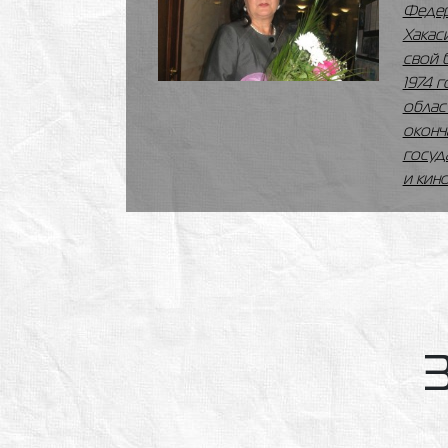
Федер
Хакас
свой 
1974 г
облас
оконч
госуд
и кино
З