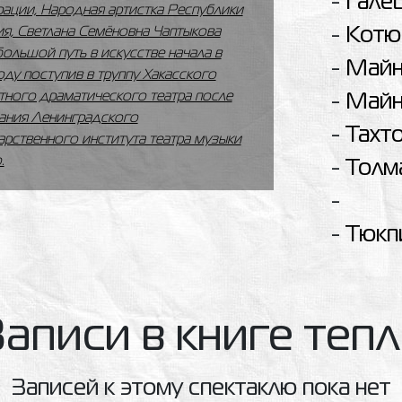
-
Гале
ации, Народная артистка Республики
ия, Светлана Семёновна Чаптыкова
-
Котю
большой путь в искусстве начала в
-
Майн
оду поступив в труппу Хакасского
тного драматического театра после
-
Майн
ания Ленинградского
-
Тахт
арственного института театра музыки
.
-
Толм
-
-
Тюкп
аписи в книге теп
Записей к этому спектаклю пока нет