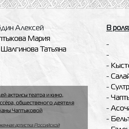
дин Алексей
В роля
птыкова Мария
-
Шалгинова Татьяна
-
-
Кыст
-
Сала
-
Султ
ей актрисы театра и кино,
-
Чапт
ссёра, общественого деятеля
-
Асоч
ланы Чаптыковой
-
Бель
женная артистка Российской