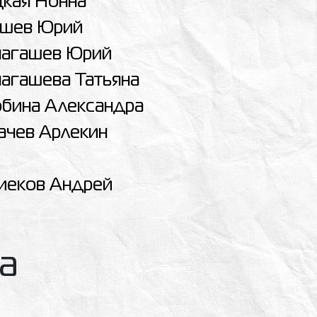
цкая Нонна
шев Юрий
агашев Юрий
агашева Татьяна
обина Александра
ачев Арлекин
иеков Андрей
ла