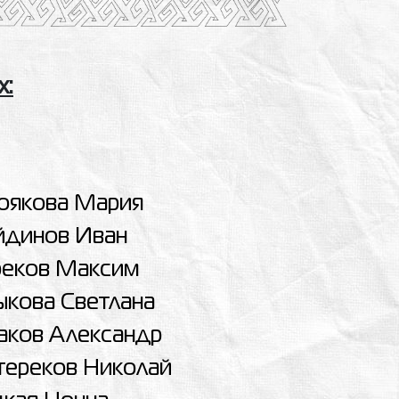
х:
оякова Мария
йдинов Иван
реков Максим
ыкова Светлана
аков Александр
тереков Николай