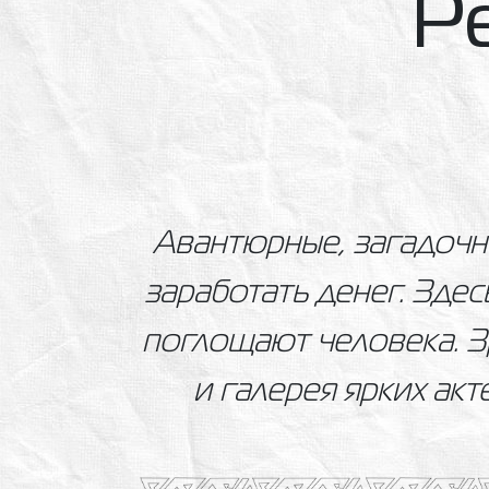
Р
Авантюрные, загадоч
заработать денег. Здес
поглощают человека. З
и галерея ярких акт