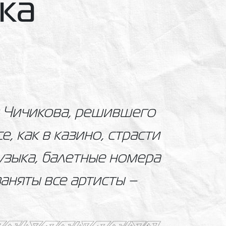
ка
 Чичикова, решившего
, как в казино, страсти
узыка, балетные номера
заняты все артисты –