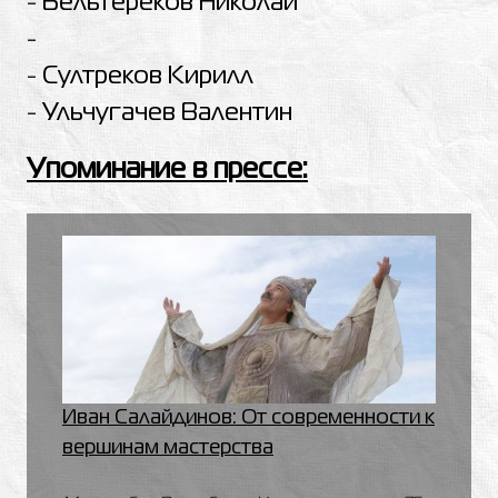
-
Бельтереков Николай
-
-
Султреков Кирилл
-
Ульчугачев Валентин
Упоминание в прессе:
Иван Салайдинов: От современности к
вершинам мастерства