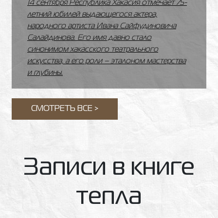
14 сентября Республика Хакасия отмечает 75-
летний юбилей выдающегося актера,
народного артиста Ивана Сайфудиновича
Салайдинова. Его имя давно стало
синонимом хакасского театрального
искусства, а его роли – эталоном мастерства
и глубины.
СМОТРЕТЬ ВСЕ >
Записи в книге
тепла