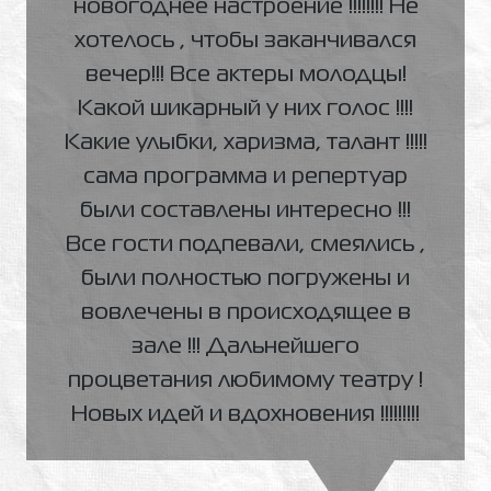
новогоднее настроение !!!!!!!! Не
хотелось , чтобы заканчивался
вечер!!! Все актеры молодцы!
Какой шикарный у них голос !!!!
Какие улыбки, харизма, талант !!!!!
сама программа и репертуар
были составлены интересно !!!
Все гости подпевали, смеялись ,
были полностью погружены и
вовлечены в происходящее в
зале !!! Дальнейшего
процветания любимому театру !
Новых идей и вдохновения !!!!!!!!!