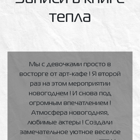
тепла
Мы с девочками просто в
восторге от арт-кафе ! Я второй
раз на этом мероприятии
новогоднем ! И снова под
огромным впечатлением !
Атмосфера новогодняя,
любимые актеры ! Создали
замечательное уютное веселое