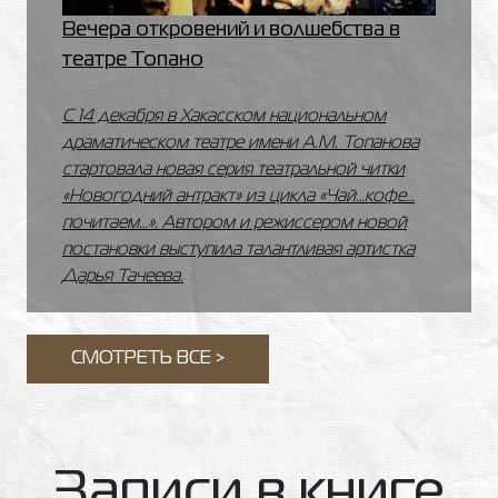
Вечера откровений и волшебства в
театре Топано
С 14 декабря в Хакасском национальном
драматическом театре имени А.М. Топанова
стартовала новая серия театральной читки
«Новогодний антракт» из цикла «Чай…кофе…
почитаем…». Автором и режиссером новой
постановки выступила талантливая артистка
Дарья Тачеева.
СМОТРЕТЬ ВСЕ >
Записи в книге