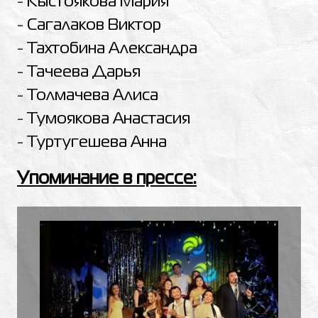
-
Кыстоякова Мария
-
Сагалаков Виктор
-
Тахтобина Александра
-
Тачеева Дарья
-
Толмачева Алиса
-
Тумоякова Анастасия
-
Туртугешева Анна
Упоминание в прессе: