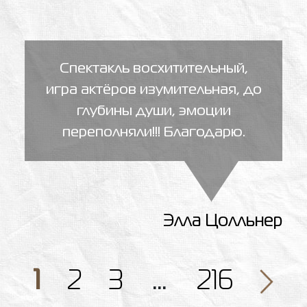
Спектакль восхитительный,
игра актёров изумительная, до
глубины души, эмоции
переполняли!!! Благодарю.
Элла Цолльнер
1
2
3
…
216