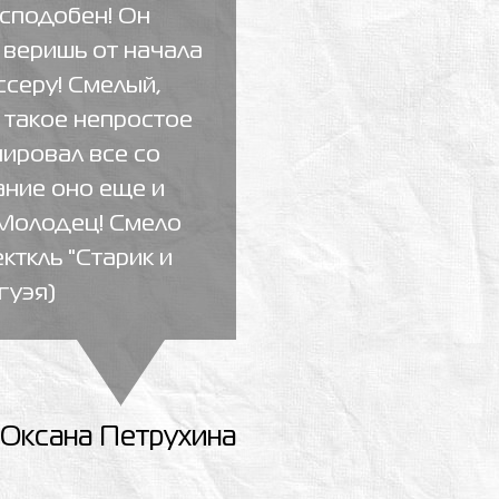
есподобен! Он
 веришь от начала
ссеру! Смелый,
 такое непростое
ировал все со
ание оно еще и
 Молодец! Смело
кткль "Старик и
гуэя)
 Оксана Петрухина