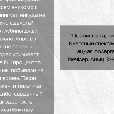
всем знакомо с
мингуэя никуда не
жно сделать?
 глубины души
"Пыром таста, чи
ально. Хорошо
Классный спектакл
ские приемы.
андағ поларға
орая усиливает
iзечiлер. Аның ÿчÿ
а 150 процентов,
о мы побывали на
 героем. Такой
ужен, и тематика
асибо, сердечный
лагодарность
роли Виктору