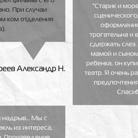
отрел фильмы с его
"Старик и море
но. При случаи
сценического,
ам ком отделения
оформления.
).
трогательна и 
сдержать слез.
мамой и сыном
ребенка, он купи
еев Александр Н.
театр. Я очень р
предпочтения 
Спасиб
 надрыв… Мы с
кль из интереса,
о. Произведение