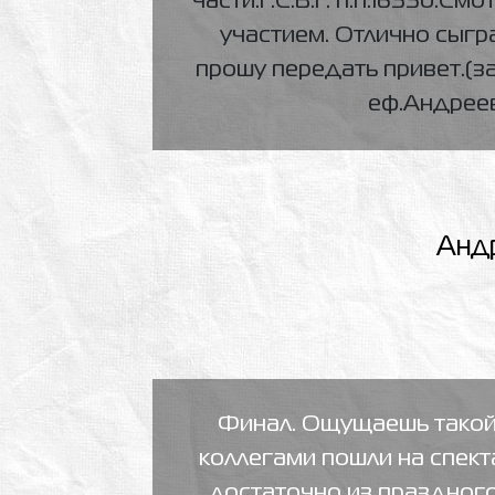
части.Г.С.В.Г. п.п.16550.См
участием. Отлично сыгра
прошу передать привет.(з
еф.Андреев
Андр
Финал. Ощущаешь такой
коллегами пошли на спекта
достаточно из праздног