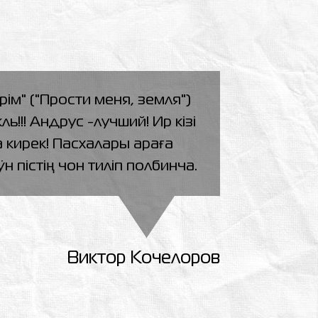
рiм" ("Прости меня, земля")
ь!!! Андрус -лучший! Ир кiзi
 кирек! Пасхалары араға
н пiстiң чон тилiп полбинча.
Виктор Кочелоров