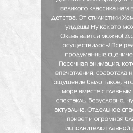
великого классика нам 
детства. От стилистики Хе
уйдешь! Ну как это мо
Оказывается можно! До
осуществилось! Все ре
продуманные сцениче
Песочная анимация, кот
впечатления, сработала н
ощущение было такое, чт
море вместе с главным
спектакль, безусловно, н
актуальна. Отдельное сп
привет и огромная б
исполнителю главной 