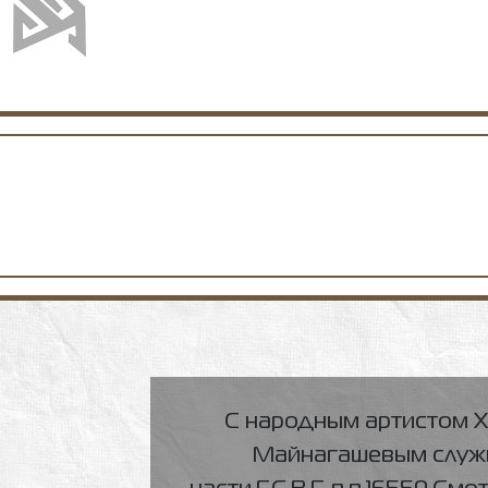
С народным артистом 
Майнагашевым служи